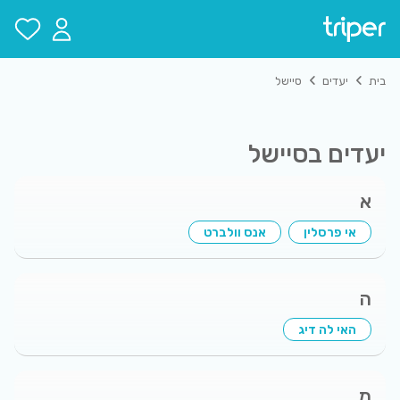
בית
יעדים
סיישל
יעדים ב
סיישל
א
אי פרסלין
אנס וולברט
ה
האי לה דיג
מ