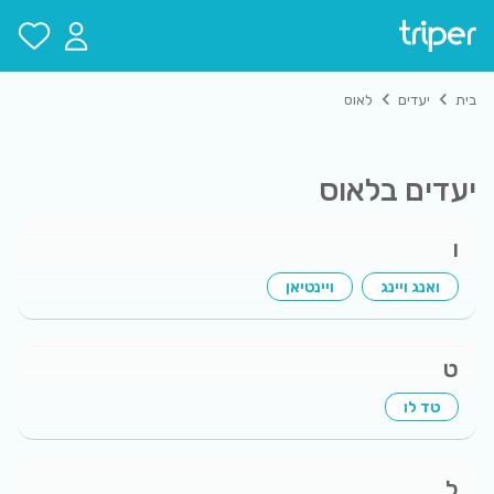
בית
יעדים
לאוס
יעדים ב
לאוס
ו
ואנג ויינג
ויינטיאן
ט
טד לו
ל