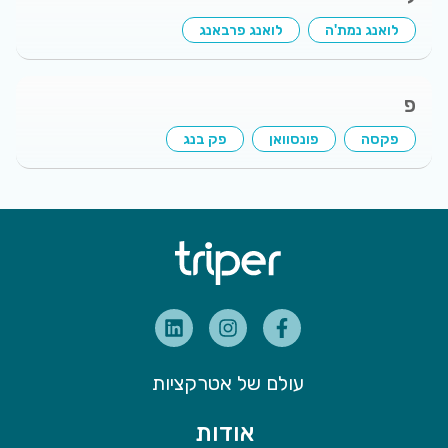
לואנג נמת'ה
לואנג פרבאנג
פ
פקסה
פונסוואן
פק בנג
עולם של אטרקציות
אודות