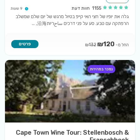
1155
חוות דעת
9 שעות
גלה את יופיו של חצי האי קייפ בטיול מרגש של יום שלם שמשלב
הרפתקה עם טבע. סע על פני דרכים ساحריות沿海,
...
₪
120
פרטים
החל מ-
₪
132
נמכר במהירות
Cape Town Wine Tour: Stellenbosch &