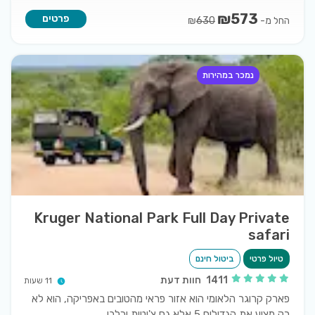
₪
573
פרטים
החל מ-
₪
630
נמכר במהירות
Kruger National Park Full Day Private
safari
טיול פרטי
ביטול חינם
1411
חוות דעת
11 שעות
פארק קרוגר הלאומי הוא אזור פראי מהטובים באפריקה, הוא לא
רק מציע את הגדולים 5 אלא גם צ'יטות וכלבי
...