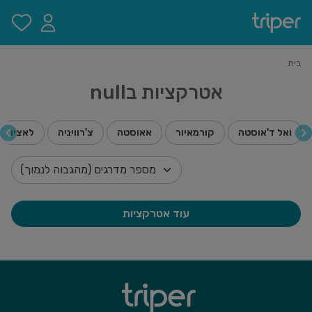
בית
אטרקציות בnull
ואל ד'אוסטה
קורמאיור
אאוסטה
צ'רוויניה
לאציו
עוד אטרקציות