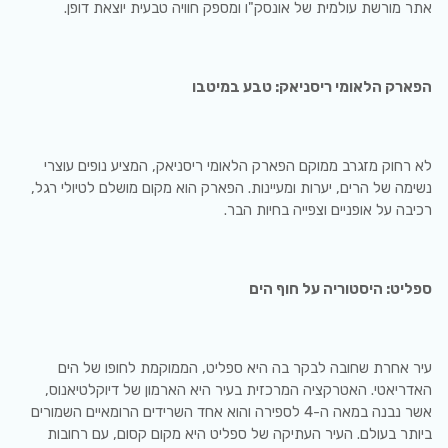
אתר מורשת עולמית של אונסק"ו ומספק חוויה טבעית יוצאת דופן.
הפארק הלאומי ריסניאק: טבע במיטבו
לא רחוק מזגרב ממוקם הפארק הלאומי ריסניאק, המציע נופים עוצרי
נשימה של הרים, יערות ומעיינות. הפארק הוא מקום מושלם לטיולי רגל,
רכיבה על אופניים וצפייה בחיות הבר.
ספליט: היסטוריה על חוף הים
עיר אחרת שחובה לבקר בה היא ספליט, הממוקמת לחופו של הים
האדריאטי. האטרקציה המרכזית בעיר היא הארמון של דיוקלטיאנוס,
אשר נבנה במאה ה-4 לספירה והוא אחד השרידים הרומאיים השמורים
ביותר בעולם. העיר העתיקה של ספליט היא מקום קסום, עם רחובות