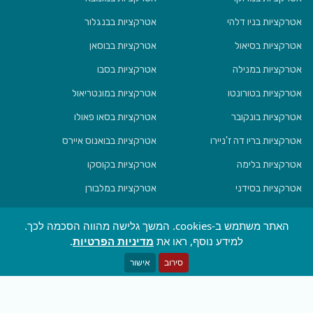
אטרקציות בניו דלהי
אטרקציות בבנגלור
אטרקציות בסיאול
אטרקציות בבוסאן
אטרקציות במנילה
אטרקציות בסבו
אטרקציות בטורונטו
אטרקציות במונטריאול
אטרקציות בונקובר
אטרקציות בסאו פאולו
אטרקציות בריו דה ז'ניירו
אטרקציות בבואנוס איירס
אטרקציות בלימה
אטרקציות בקוסקו
אטרקציות בסידני
אטרקציות במלבורן
אטרקציות בבריסביין
אטרקציות באוקלנד
האתר משתמש ב-cookies. המשך גלישה מהווה הסכמה לכך.
אטרקציות בולינגטון
אטרקציות בקרייסצ'ארץ'
למידע נוסף, ראו את
מדיניות הפרטיות
.
פתח מסנן
סירוב
אישור
© 2024 Triper, All rights reserved