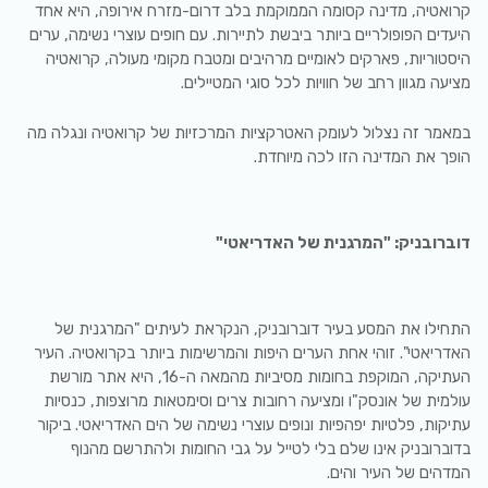
קרואטיה, מדינה קסומה הממוקמת בלב דרום-מזרח אירופה, היא אחד
היעדים הפופולריים ביותר ביבשת לתיירות. עם חופים עוצרי נשימה, ערים
היסטוריות, פארקים לאומיים מרהיבים ומטבח מקומי מעולה, קרואטיה
מציעה מגוון רחב של חוויות לכל סוגי המטיילים.
במאמר זה נצלול לעומק האטרקציות המרכזיות של קרואטיה ונגלה מה
הופך את המדינה הזו לכה מיוחדת.
דוברובניק: "המרגנית של האדריאטי"
התחילו את המסע בעיר דוברובניק, הנקראת לעיתים "המרגנית של
האדריאטי". זוהי אחת הערים היפות והמרשימות ביותר בקרואטיה. העיר
העתיקה, המוקפת בחומות מסיביות מהמאה ה-16, היא אתר מורשת
עולמית של אונסק"ו ומציעה רחובות צרים וסימטאות מרוצפות, כנסיות
עתיקות, פלטיות יפהפיות ונופים עוצרי נשימה של הים האדריאטי. ביקור
בדוברובניק אינו שלם בלי לטייל על גבי החומות ולהתרשם מהנוף
המדהים של העיר והים.