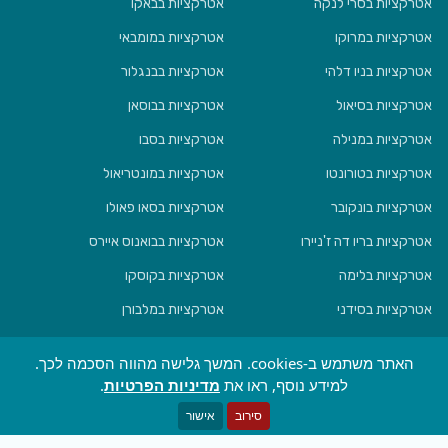
אטרקציות בסרי לנקה
אטרקציות בבאקו
אטרקציות במרוקו
אטרקציות במומבאי
אטרקציות בניו דלהי
אטרקציות בבנגלור
אטרקציות בסיאול
אטרקציות בבוסאן
אטרקציות במנילה
אטרקציות בסבו
אטרקציות בטורונטו
אטרקציות במונטריאול
אטרקציות בונקובר
אטרקציות בסאו פאולו
אטרקציות בריו דה ז'ניירו
אטרקציות בבואנוס איירס
אטרקציות בלימה
אטרקציות בקוסקו
אטרקציות בסידני
אטרקציות במלבורן
אטרקציות בבריסביין
אטרקציות באוקלנד
האתר משתמש ב-cookies. המשך גלישה מהווה הסכמה לכך.
אטרקציות בולינגטון
אטרקציות בקרייסצ'ארץ'
למידע נוסף, ראו את
מדיניות הפרטיות
.
פתח מסנן
סירוב
אישור